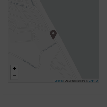
+
−
Leaflet
| OSM contributors ©
CARTO