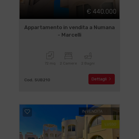
€ 440.000
Appartamento in vendita a Numana
- Marcelli
72 mq
2 Camere
2 Bagni
Dettagli
Cod. SUB210
IN VENDITA
LUSSO