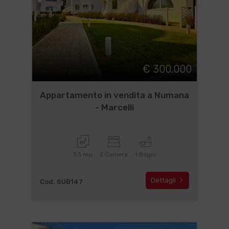
€ 300.000
Appartamento in vendita a Numana
- Marcelli
53 mq
2 Camere
1 Bagni
Dettagli
Cod. SUB147