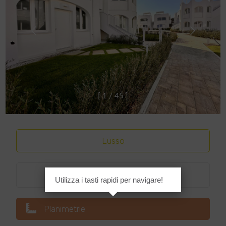
[
1
/
4
5
]
Lusso
Classe energetica
:
A4
Utilizza i tasti rapidi per navigare!
Planimetrie