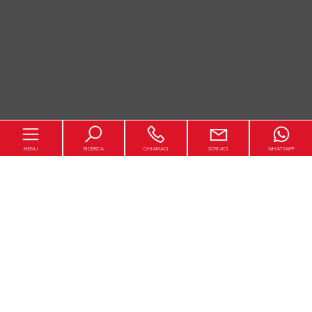
MENU
RICERCA
CHIAMACI
SCRIVICI
WHATSAPP
Chi realizza il Costa Conero
L'idea del progetto
[+]