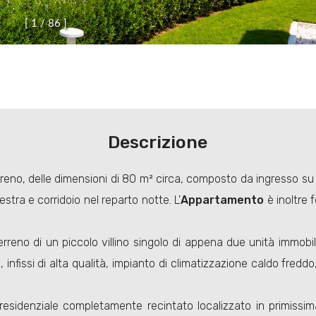
[
1
/
8
6
]
Descrizione
erreno, delle dimensioni di 80 m² circa, composto da ingresso s
stra e corridoio nel reparto notte. L'
Appartamento
è inoltre 
rreno di un piccolo villino singolo di appena due unità immobili
nfissi di alta qualità, impianto di climatizzazione caldo fredd
residenziale completamente recintato localizzato in primissima