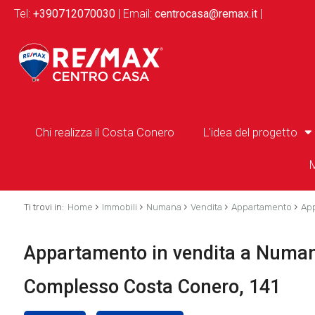
Tel:
+390712070030
| Email:
centrocasa@remax.it
|
Chi realizza il Costa Conero
L'idea del progetto
M
›
›
›
›
›
Ti trovi in:
Home
Immobili
Numana
Vendita
Appartamento
App
Appartamento in vendita a Numana 
Complesso Costa Conero, 141