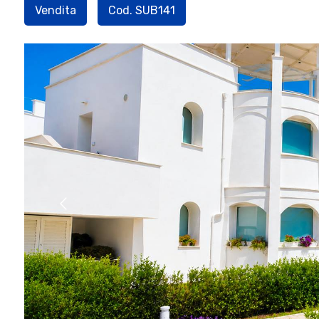
Vendita
Cod. SUB141
[
1
/
2
]