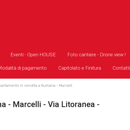
Eventi - Open HOUSE
Foto cantiere - Drone view !
odalità di pagamento
Capitolato e Finitura
Contatti
artamento in vendita a Numana - Marcelli
- Marcelli - Via Litoranea -