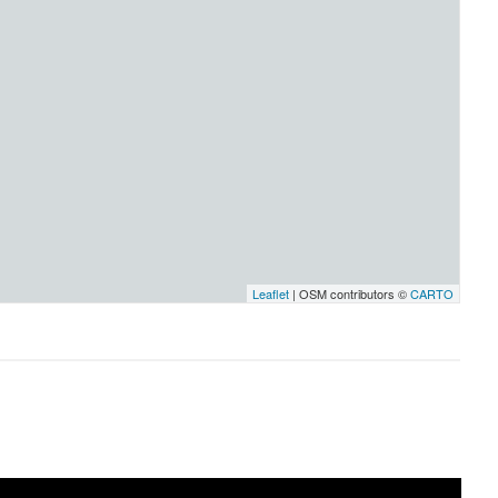
Leaflet
| OSM contributors ©
CARTO