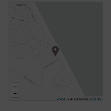
+
−
Leaflet
| OSM contributors ©
CARTO