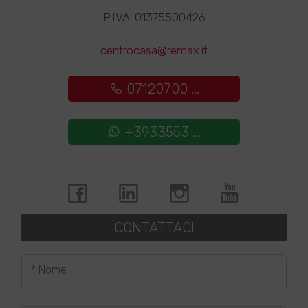
P.IVA: 01375500426
centrocasa@remax.it
07120700 ...
+3933553 ...
CONTATTACI
* Nome