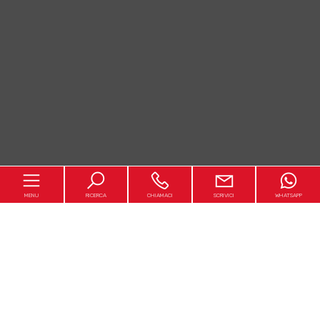
MENU
RICERCA
CHIAMACI
SCRIVICI
WHATSAPP
Chi realizza il Costa Conero