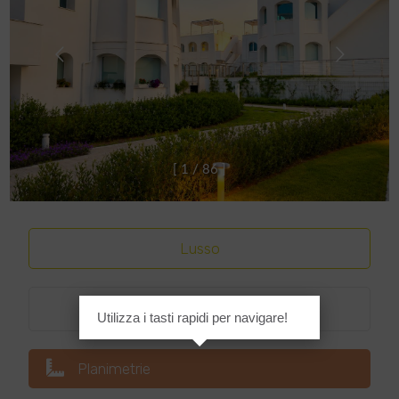
[
1
/
8
6
]
Lusso
Classe energetica
:
A4
Utilizza i tasti rapidi per navigare!
Planimetrie