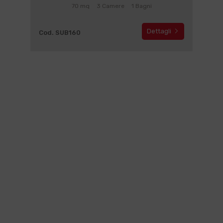
70 mq
3 Camere
1 Bagni
Dettagli
Cod. SUB160