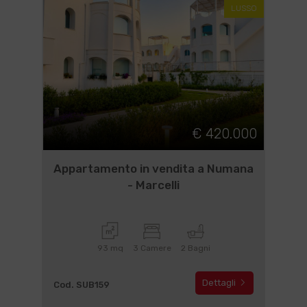
LUSSO
€ 420.000
Appartamento in vendita a Numana
- Marcelli
93 mq
3 Camere
2 Bagni
Dettagli
Cod. SUB159