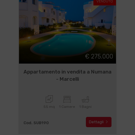
VENDUTO
€ 275.000
Appartamento in vendita a Numana
- Marcelli
55 mq
1 Camere
1 Bagni
Dettagli
Cod. SUB190