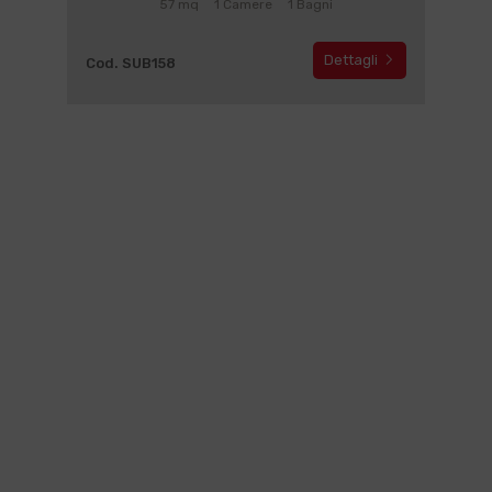
57 mq
1 Camere
1 Bagni
Dettagli
Cod. SUB158