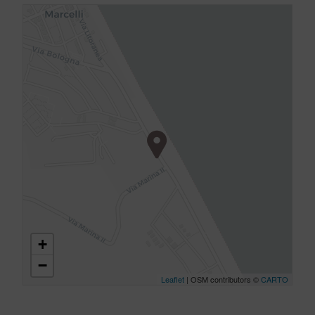
+
−
Leaflet
| OSM contributors ©
CARTO