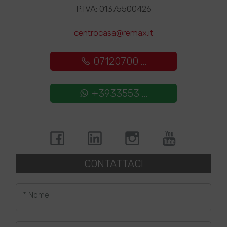
P.IVA: 01375500426
centrocasa@remax.it
07120700 ...
+3933553 ...
CONTATTACI
* Nome