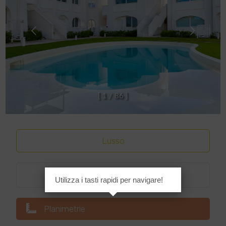
[
1
/
8
6
]
Lusso
Classe energetica
:
A4
Utilizza i tasti rapidi per navigare!
Planimetrie