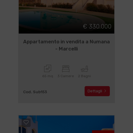
€ 330.000
Appartamento in vendita a Numana
- Marcelli
65 mq
3 Camere
2 Bagni
Dettagli
Cod. Sub153