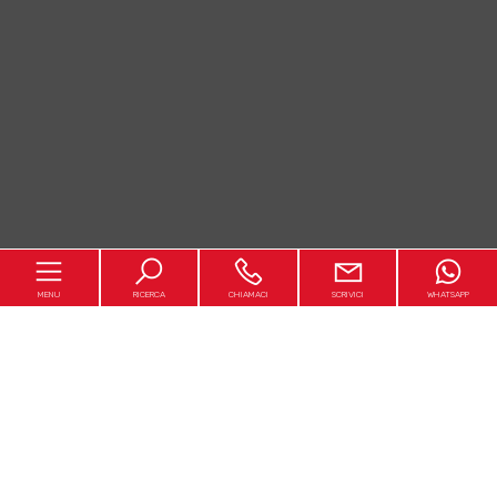
MENU
RICERCA
CHIAMACI
SCRIVICI
WHATSAPP
Chi realizza il Costa Conero