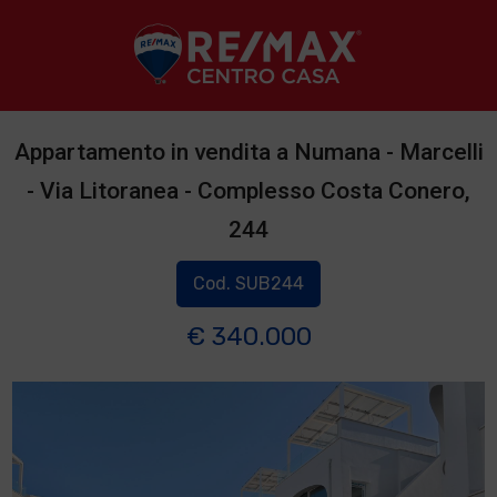
Appartamento in vendita a Numana - Marcelli
- Via Litoranea - Complesso Costa Conero,
244
Cod. SUB244
€ 340.000
1
/
2
]