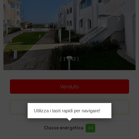
[
1
/
4
2
]
Venduto
Lusso
Utilizza i tasti rapidi per navigare!
Classe energetica
:
A4