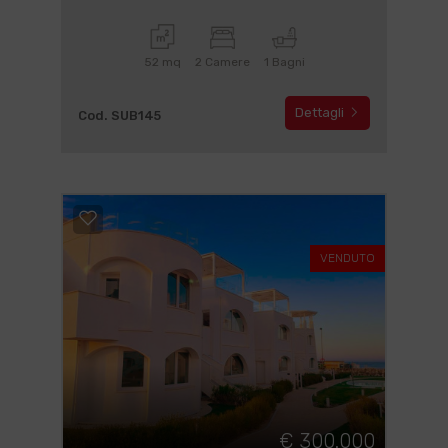
52 mq
2 Camere
1 Bagni
Dettagli
Cod. SUB145
VENDUTO
€ 300.000