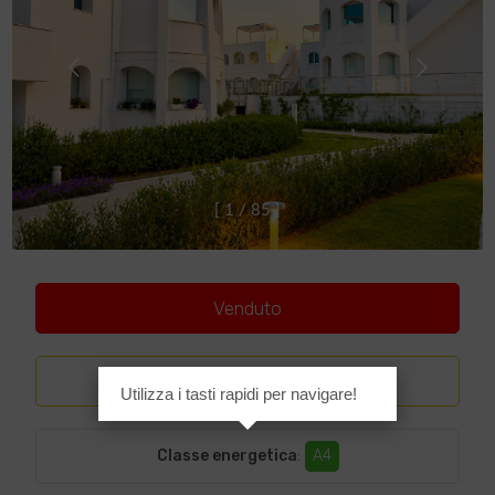
[
1
/
8
5
]
Venduto
Lusso
Utilizza i tasti rapidi per navigare!
Classe energetica
:
A4