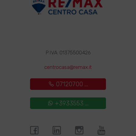
P.IVA: 01375500426
centrocasa@remax.it
07120700 ...
+3933553 ...