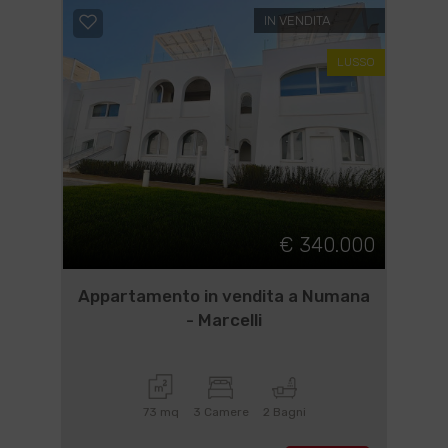
IN VENDITA
LUSSO
€ 340.000
Appartamento in vendita a Numana
- Marcelli
73 mq
3 Camere
2 Bagni