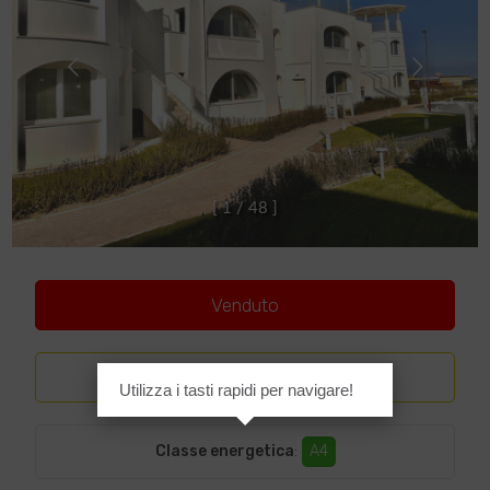
[
1
/
4
8
]
Venduto
Lusso
Utilizza i tasti rapidi per navigare!
Classe energetica
:
A4