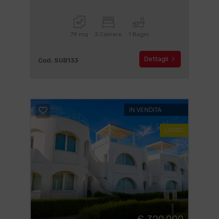
79 mq
2 Camere
1 Bagni
Dettagli
Cod. SUB133
IN VENDITA
LUSSO