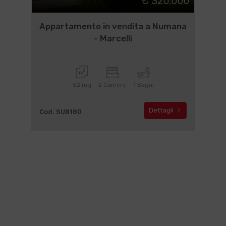
€ 320.000
Appartamento in vendita a Numana
- Marcelli
52 mq
2 Camere
1 Bagni
Dettagli
Cod. SUB180