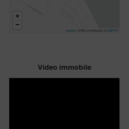
+
−
Leaflet
| OSM contributors ©
CARTO
Video immobile