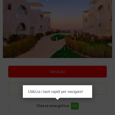
[
1
/
6
7
]
Venduto
Lusso
Utilizza i tasti rapidi per navigare!
Classe energetica
:
A4