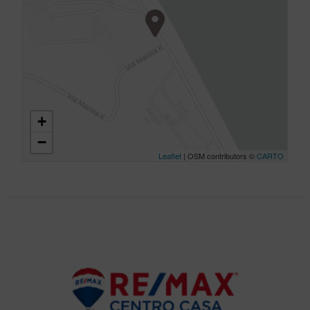
+
−
Leaflet
| OSM contributors ©
CARTO