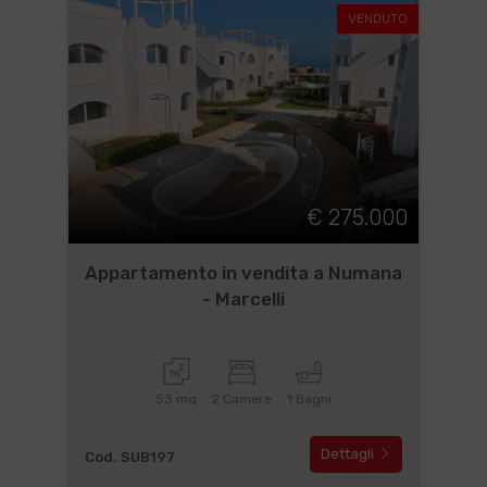
VENDUTO
€ 275.000
Appartamento in vendita a Numana
- Marcelli
53 mq
2 Camere
1 Bagni
Dettagli
Cod. SUB197