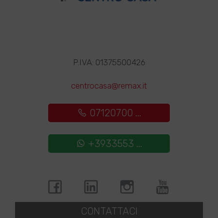
P.IVA: 01375500426
centrocasa@remax.it
07120700 ...
+3933553 ...
CONTATTACI