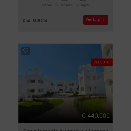
62 mq
2 Camere
2 Bagni
Dettagli
Cod. SUB216
VENDUTO
€ 440.000
Appartamento in vendita a Numana