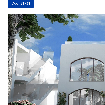
Cod. 31731
[
1
/
3
]