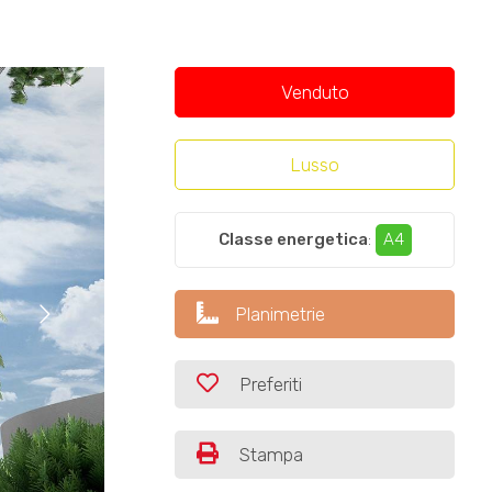
Venduto
Lusso
Classe energetica
:
A4
Planimetrie
Preferiti
Stampa