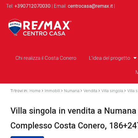
Tel:
+390712070030
| Email:
centrocasa@remax.it
|
Chi realizza il Costa Conero
L'idea del progetto
M
›
›
›
›
›
Ti trovi in:
Home
Immobili
Numana
Vendita
Villa singola
Villa 
Villa singola in vendita a Numana -
Complesso Costa Conero, 186+24