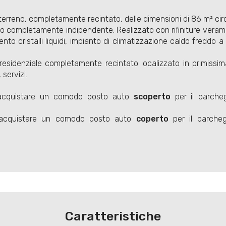
ano terreno, completamente recintato, delle dimensioni di 86 m² cir
so completamente indipendente. Realizzato con rifiniture vera
mento cristalli liquidi, impianto di climatizzazione caldo fredd
residenziale completamente recintato localizzato in primissima
servizi.
e acquistare un comodo posto auto
scoperto
per il parcheg
e acquistare un comodo posto auto
coperto
per il parchegg
Caratteristiche